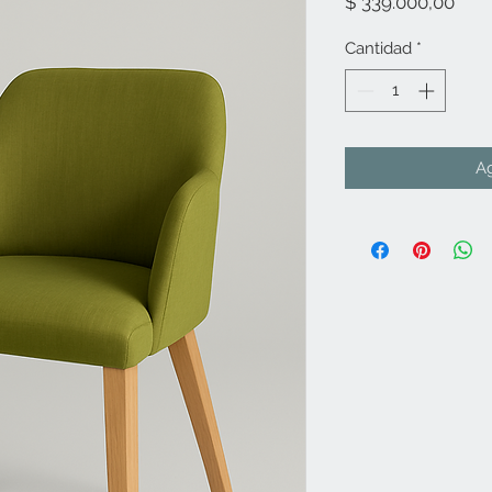
Prec
$ 339.000,00
Cantidad
*
Ag