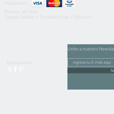
Aceptamos:
Precios de lista
Tarjeta
Débito / Transferencia / Efectivo
Unite a nuestro Newsle
Buscanos en:
S